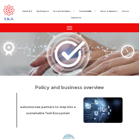
About TKS
Our Business
Investor Relations
Sustainability
News & Updates
Career
Contact Us
Policy and business overview
welcome new partners to step into a
sustainable Tech Ecosystem