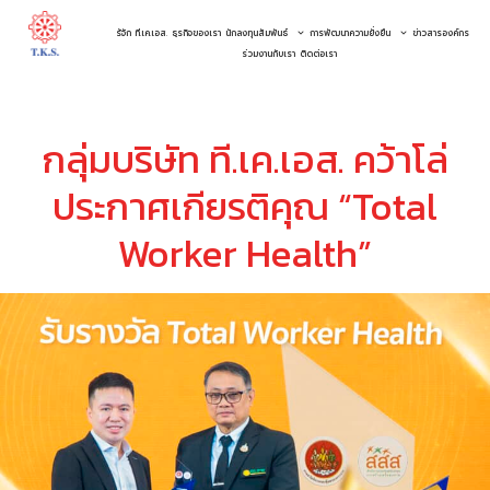
รู้จัก ที.เค.เอส.
ธุรกิจของเรา
นักลงทุนสัมพันธ์
การพัฒนาความยั่งยืน
ข่าวสารองค์กร
ร่วมงานกับเรา
ติดต่อเรา
กลุ่มบริษัท ที.เค.เอส. คว้าโล่
ประกาศเกียรติคุณ “Total
Worker Health”