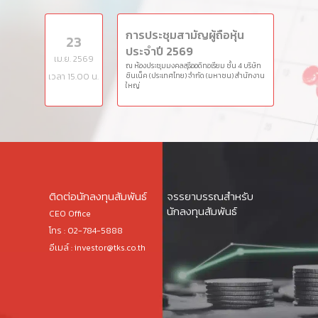
การประชุมสามัญผู้ถือหุ้น
23
ประจำปี 2569
เม.ย. 2569
ณ ห้องประชุมมงคลสุธีออดิทอเรียม ชั้น 4 บริษัท
เวลา 15.00 น.
ซินเน็ค (ประเทศไทย) จำกัด (มหาชน) สำนักงาน
ใหญ่
ติดต่อนักลงทุนสัมพันธ์
จรรยาบรรณสำหรับ
นักลงทุนสัมพันธ์
CEO Office
โทร : 02-784-5888
อีเมล์ :
investor@tks.co.th