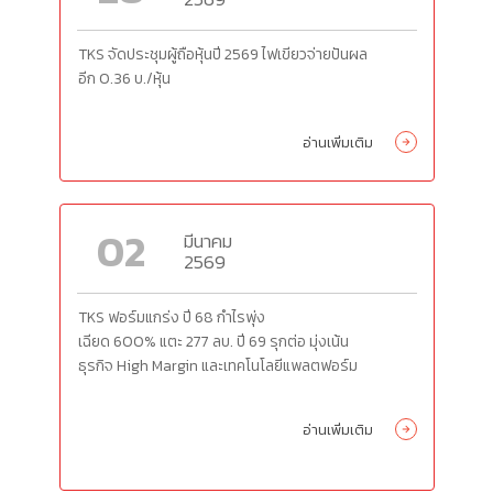
TKS
จัดประชุมผู้ถือหุ้นปี
2569
ไฟเขียวจ่ายปันผล
อีก
0.36
บ./หุ้น
อ่านเพิ่มเติม
02
มีนาคม
2569
TKS
ฟอร์มแกร่ง ปี
68
กำไรพุ่ง
เฉียด
600%
แตะ
277
ลบ. ปี
69
รุกต่อ มุ่งเน้น
ธุรกิจ
High Margin
และเทคโนโลยีแพลตฟอร์ม
อ่านเพิ่มเติม