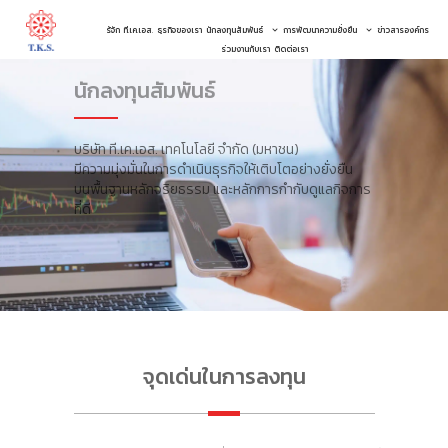
รู้จัก ที.เค.เอส.
ธุรกิจของเรา
นักลงทุนสัมพันธ์
การพัฒนาความยั่งยืน
ข่าวสารองค์กร
ร่วมงานกับเรา
ติดต่อเรา
นักลงทุนสัมพันธ์
บริษัท ที.เค.เอส. เทคโนโลยี จำกัด (มหาชน)
มีความมุ่งมั่นในการดำเนินธุรกิจให้เติบโตอย่างยั่งยืน
บนพื้นฐานหลักจริยธรรม และหลักการกำกับดูแลกิจการ
ที่ดี
จุดเด่นในการลงทุน