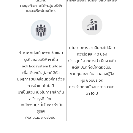
นิเวศน์
ให้ผลตอบแทนอย่างสม่ำเสมอ
ทางธุรกิจภายใต้กลุ่มบริษัท
และเครือพันธมิตร
นโยบายการจ่ายปันผลไม่น้อย
ที.เค.เอส.มุ่งเน้นการปรับแผน
กว่าร้อยละ 40 ของ
ธุรกิจของบริษัทฯ เป็น
กำไรสุทธิจากการดำเนินงานใน
Tech Ecosystem Builder
แต่ละปีแต่ทั้งนี้จะต้องไม่มี
เพื่อเดินหน้าสู่โลกดิจิทัล
ขาดทุนสะสมในส่วนของผู้ถือ
มุ่งสู่การขับเคลื่อนองค์กรด้วย
หุ้น ซึ่งมีประวัติ
การนำเทคโนโลยี
การจ่ายต่อเนื่องมายาวนานก
มาเป็นส่วนหนึ่งในการผลักดัน
ว่า 10 ปี
สร้างธุรกิจใหม่
และมีความมุ่งมั่นในการดำเนิน
ธุรกิจ
ให้เติบโตอย่างยั่งยืน