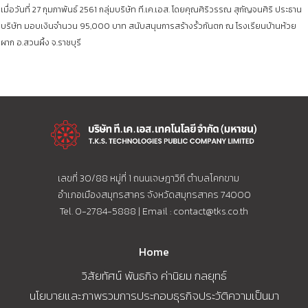
เมื่อวันที่ 27 กุมภาพันธ์ 2561 กลุ่มบริษัท ที.เค.เอส. โดยคุณศิริวรรณ สุกัญจนศิริ ประธาน
บริษัท มอบเงินจำนวน 95,000 บาท สนับสนุนการสร้างรั้วกันตก ณ โรงเรียนบ้านห้วย
ผาก อ.สวนผึ้ง จ.ราชบุรี
เลขที่ 30/88 หมู่ที่ 1 ถนนเจษฎาวิถี ตำบลโคกขาม
อำเภอเมืองสมุทรสาคร จังหวัดสมุทรสาคร 74000
Tel. 0-2784-5888 | Email :
contact@tks.co.th
Home
วิสัยทัศน์ พันธกิจ ค่านิยม กลยุทธ์
นโยบายและภาพรวมการประกอบธุรกิจประวัติความเป็นมา