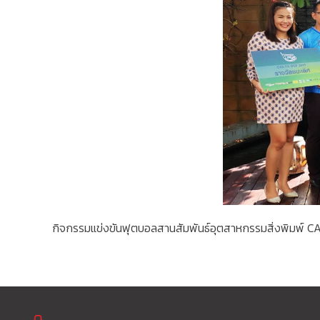
กิจกรรมแข่งขันฟุตบอลสานสัมพันธ์อุตสาหกรรมสิ่งพิมพ์ C