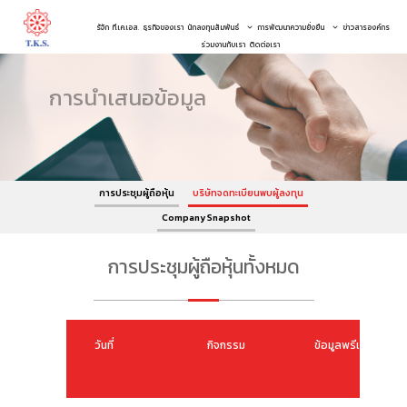
รู้จัก ที.เค.เอส.
ธุรกิจของเรา
นักลงทุนสัมพันธ์
การพัฒนาความยั่งยืน
ข่าวสารองค์กร
ร่วมงานกับเรา
ติดต่อเรา
การนำเสนอข้อมูล
การประชุมผู้ถือหุ้น
บริษัทจดทะเบียนพบผู้ลงทุน
Company Snapshot
การประชุมผู้ถือหุ้นทั้งหมด
วันที่
กิจกรรม
ข้อมูลพรีเซนเทชัน